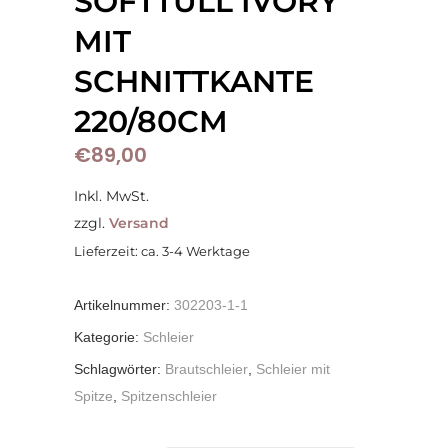
SOFTTÜLL IVORY
MIT
SCHNITTKANTE
220/80CM
€
89,00
Inkl. MwSt.
zzgl.
Versand
Lieferzeit: ca. 3-4 Werktage
Artikelnummer:
302203-1-1
Kategorie:
Schleier
Schlagwörter:
Brautschleier
,
Schleier mit
Spitze
,
Spitzenschleier