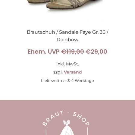
Brautschuh / Sandale Faye Gr. 36 /
Rainbow
Ursprünglicher
Aktueller
Ehem. UVP
€
119,00
€
29,00
Preis
Preis
Inkl. MwSt.
war:
ist:
zzgl.
Versand
Lieferzeit: ca. 3-4 Werktage
€119,00
€29,00.