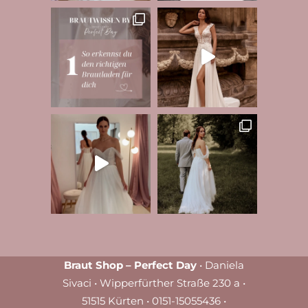
Braut Shop – Perfect Day
• Daniela
Sivaci • Wipperfürther Straße 230 a •
51515 Kürten • 0151-15055436 •