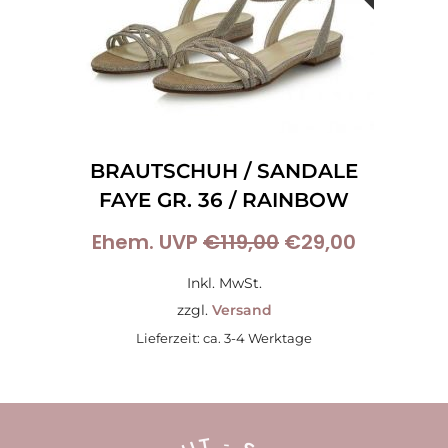
BRAUTSCHUH / SANDALE
FAYE GR. 36 / RAINBOW
Ursprünglicher
Aktueller
Ehem. UVP
€
119,00
€
29,00
Preis
Preis
Inkl. MwSt.
war:
ist:
zzgl.
Versand
Lieferzeit: ca. 3-4 Werktage
€119,00
€29,00.