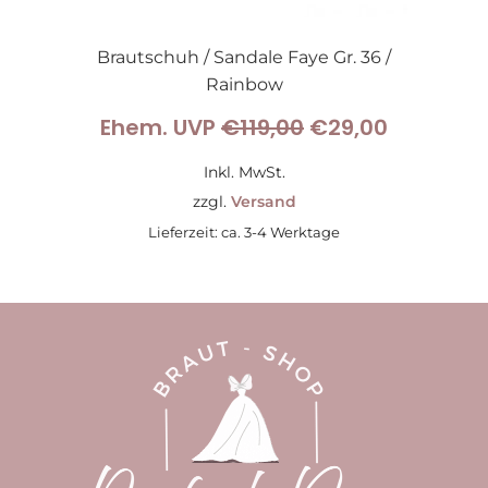
Brautschuh / Sandale Faye Gr. 36 /
Rainbow
Ursprünglicher
Aktueller
Ehem. UVP
€
119,00
€
29,00
Preis
Preis
Inkl. MwSt.
war:
ist:
zzgl.
Versand
Lieferzeit: ca. 3-4 Werktage
€119,00
€29,00.