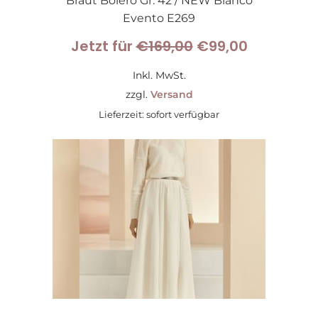
Braut Bolero Gr. 42 / NEW Bianco
Evento E269
Ursprünglicher
Aktueller
Jetzt für
€
169,00
€
99,00
Preis
Preis
Inkl. MwSt.
war:
ist:
zzgl.
Versand
Lieferzeit: sofort verfügbar
€169,00
€99,00.