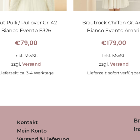
ut Pulli / Pullover Gr. 42 –
Brautrock Chiffon Gr. 4
Bianco Evento E326
Bianco Evento Amari
€
79,00
€
179,00
Inkl. MwSt.
Inkl. MwSt.
zzgl.
Versand
zzgl.
Versand
Lieferzeit: ca. 3-4 Werktage
Lieferzeit: sofort verfügba
Br
Kontakt
I
Mein Konto
Versand & Lieferung