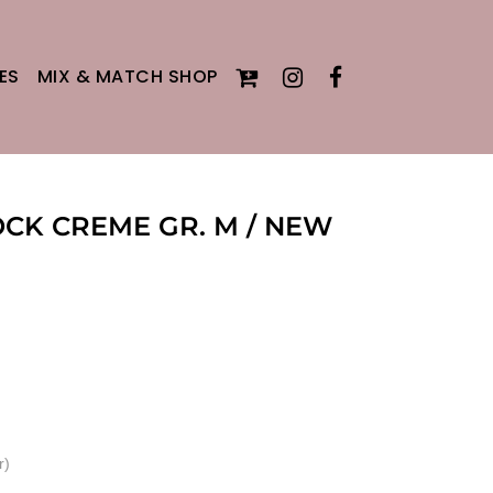
ES
MIX & MATCH SHOP
CK CREME GR. M / NEW
r)