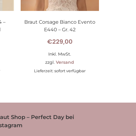
4 –
Braut Corsage Bianco Evento
l
E440 – Gr. 42
€
229,00
Inkl. MwSt.
zzgl.
Versand
r
Lieferzeit: sofort verfügbar
aut Shop – Perfect Day bei
nstagram