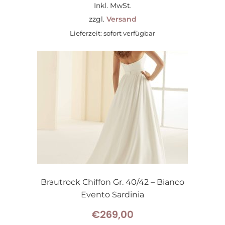
Preis
Preis
Inkl. MwSt.
war:
ist:
zzgl.
Versand
Lieferzeit: sofort verfügbar
€169,00
€99,00.
Brautrock Chiffon Gr. 40/42 – Bianco
Evento Sardinia
€
269,00