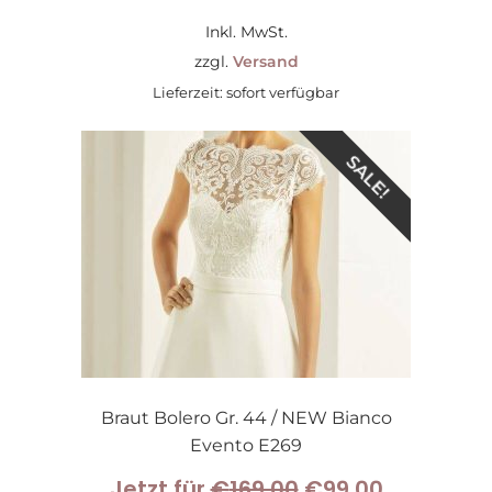
Inkl. MwSt.
zzgl.
Versand
Lieferzeit: sofort verfügbar
SALE!
Braut Bolero Gr. 44 / NEW Bianco
Evento E269
Ursprünglicher
Aktueller
Jetzt für
€
169,00
€
99,00