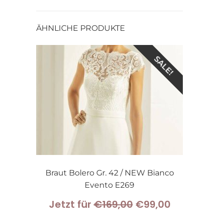
ÄHNLICHE PRODUKTE
SALE!
Braut Bolero Gr. 42 / NEW Bianco
Evento E269
Ursprünglicher
Aktueller
Jetzt für
€
169,00
€
99,00